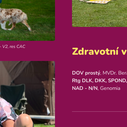
- V2, res CAC
Zdravotní v
DOV prostý
, MVDr. Be
Rtg DLK, DKK, SPOND, 
NAD - N/N
, Genomia