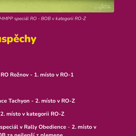
CHMPP speciál RO - BOB v kategorii RO-Z
úspěchy
 RO Rožnov - 1. místo v RO-1
nce Tachyon - 2. místo v RO-Z
2. místo v kategorii RO-Z
speciál v Rally Obedience
-
2. místo v
BOB za nejlepší z plemene