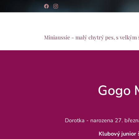
ALMAVO - chovatelská 
Miniaussie - malý chytrý pes, s velký
Gogo M
Dorotka - narozena 27. břez
Klubový junior 