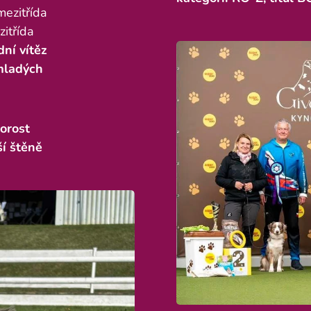
 mezitřída
zitřída
ní vítěz
 mladých
orost
ší štěně