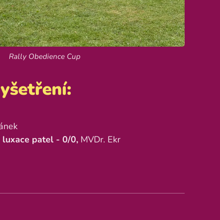
Rally Obedience Cup
yšetření:
ránek
luxace patel - 0/0,
MVDr. Ekr