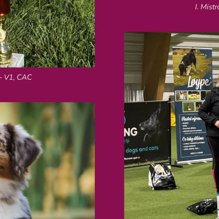
I. Mis
- V1, CAC