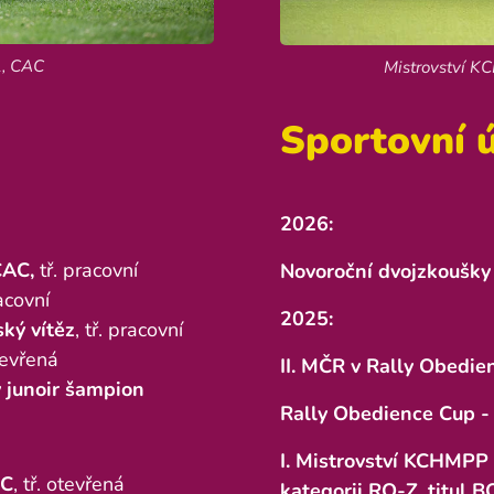
1, CAC
Mistrovství K
Sportovní 
2026:
CAC,
tř. pracovní
Novoroční dvojzkoušky
racovní
2025:
ský vítěz
, tř. pracovní
otevřená
II. MČR v Rally Obedie
 junoir šampion
Rally Obedience Cup - 
I. Mistrovství KCHMPP 
AC
, tř. otevřená
kategorii RO-Z, titul 