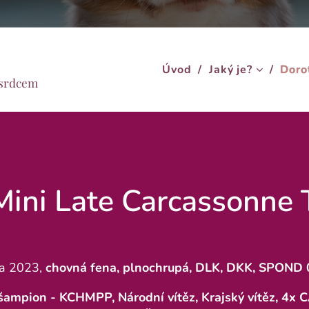
stanice
Úvod
Jaký je?
Doro
m srdcem
ini Late Carcassonne 
na 2023,
chovná fena, plnochrupá, DLK, DKK, SPOND 
šampion - KCHMPP, Národní vítěz, Krajský vítěz, 4x 