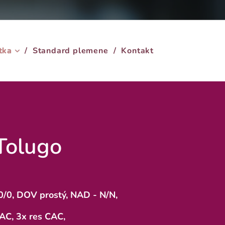
tka
Standard plemene
Kontakt
Tolugo
0/0, DOV prostý, NAD - N/N,
CAC, 3x res CAC,