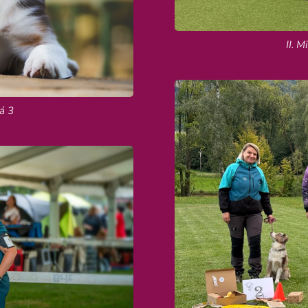
II. 
á 3