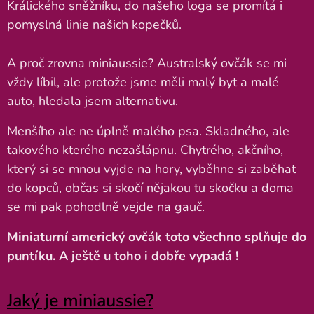
Králického sněžníku, do našeho loga se promítá i
pomyslná linie našich kopečků.
A proč zrovna miniaussie? Australský ovčák se mi
vždy líbil, ale protože jsme měli malý byt a malé
auto, hledala jsem alternativu.
Menšího ale ne úplně malého psa. Skladného, ale
takového kterého nezašlápnu. Chytrého, akčního,
který si se mnou vyjde na hory, vyběhne si zaběhat
do kopců, občas si skočí nějakou tu skočku a doma
se mi pak pohodlně vejde na gauč.
Miniaturní americký ovčák toto všechno splňuje do
puntíku. A ještě u toho i dobře vypadá !
Jaký je miniaussie?