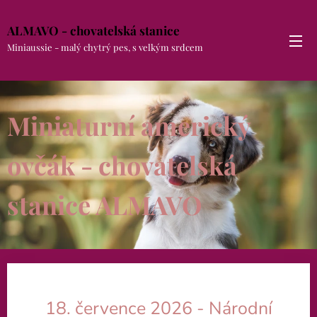
ALMAVO - chovatelská stanice
Miniaussie - malý chytrý pes, s velkým srdcem
Miniaturní americký
ovčák - chovatelská
stanice ALMAVO
18. července 2026 - Národní