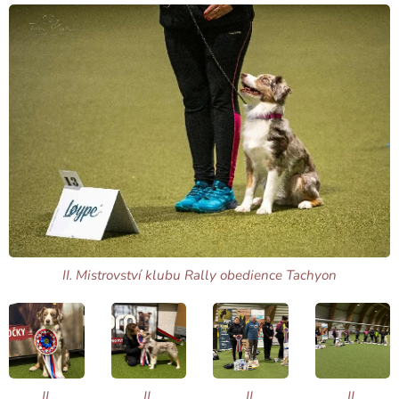
II. Mistrovství klubu Rally obedience Tachyon
II.
II.
II.
II.