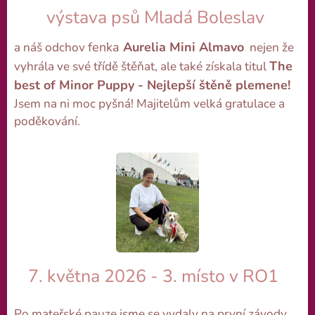
výstava psů Mladá Boleslav
fenka
Aurelia Mini Almavo
a náš odchov
nejen že
The
vyhrála ve své třídě štěňat, ale také získala titul
best of Minor Puppy - Nejlepší štěně plemene!
Jsem na ni moc pyšná! Majitelům velká gratulace a
poděkování.
7. května 2026 - 3. místo v RO1
Po mateřské pauze jsme se vydaly na první závody