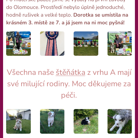
do Olomouce.
Prostředí nebylo úplně jednoduché,
hodně rušivek a velké teplo.
Dorotka se umístila na
krásném 3. místě ze 7. a já jsem
na ni moc pyšná!
Všechna naše
štěňátka
z vrhu A mají
své milující rodiny. Moc děkujeme za
péči.